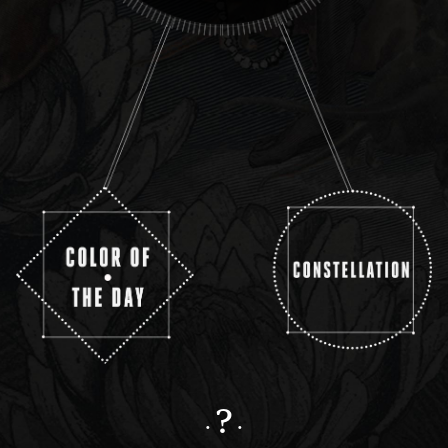
?
.
.